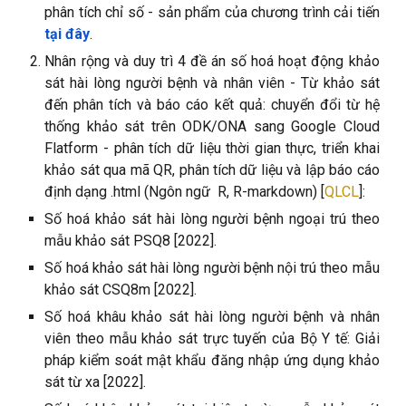
phân tích chỉ số - sản phẩm của chương trình cải tiến
tại đây
.
Nhân rộng và duy trì 4 đề án số hoá hoạt động khảo
sát hài lòng người bệnh và nhân viên - Từ khảo sát
đến phân tích và báo cáo kết quả:
chuyển đổi từ hệ
thống khảo sát trên ODK/ONA sang Google Cloud
Flatform - phân tích dữ liệu thời gian thực, tri
ển khai
khảo sát qua mã QR,
phân tích dữ liệu và lập báo cáo
định dạng .html (Ngôn ngữ R, R-markdown)
[
QLCL
]:
Số hoá khảo sát hài lòng người bệnh ngoại trú theo
mẫu khảo sát PSQ8 [2022].
Số hoá khảo sát hài lòng người bệnh nội trú theo mẫu
khảo sát CSQ8m [2022].
Số hoá khâu khảo sát hài lòng người bệnh và nhân
viên theo mẫu khảo sát trực tuyến của Bộ Y tế: Giải
pháp kiểm soát mật khẩu đăng nhập ứng dụng khảo
sát từ xa [2022].