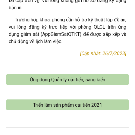
tài cấp đơn vị). Vui lòng không gửi hồ sơ đăng ký dạng
bản in.
Trường hợp khoa, phòng cần hỗ trợ kỹ thuật lập đề án,
vui lòng đăng ký trực tiếp với phòng QLCL trên ứng
dụng giám sát (AppGiamSatQTKT) để được sắp xếp và
chủ động về lịch làm việc.
[Cập nhật: 26/7/2023]
Ứng dụng Quản lý cải tiến, sáng kiến
Triển lãm sản phẩm cải tiến 2021