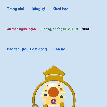
Trang chủ
Đăng ký
Khoá
học
An to
àn người bệnh
Phòng, chống COVID-19
NCKH
Đào tạo QMS
Hoạt động
Liên lạc