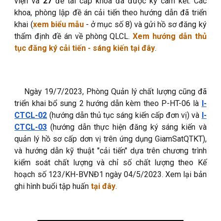
viện và
27
đề tài cấp khoa đã được ký cam kết
. Các
khoa, phòng lập đề án cải tiến theo hướng dẫn đã triển
khai (
xem biểu mẫu
- ở mục số 8
) và gửi hồ sơ đăng ký
thẩm định đề án về phòng QLCL.
Xem hướng dẫn thủ
tục đăng ký cải tiến - sáng kiến tại đâ
y
.
Ngày 19/7/2023, Phòng Quản lý chất lượng cũng đã
triển khai bổ sung 2 hướng dẫn kèm theo P-HT-06 là
I-
CTCL-02
(hướng dẫn thủ tục sáng kiến cấp đơn vị) và
I-
CTCL-03
(hướng dẫn thực hiện đăng ký sáng kiến và
quản lý hồ sơ cấp dơn vị trên ứng dụng GiamSatQTKT),
và hướng dẫn kỹ thuật "cải tiến" dựa trên chương trình
kiểm soát chất lượng và chỉ số chất lượng theo Kế
hoạch số 123/KH-BVNĐ1 ngày 04/5/2023. Xem lại bản
ghi hình buổi tập huấn
tại đây
.