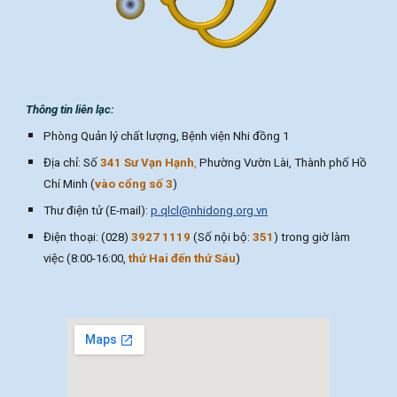
Thông tin liên lạc:
Phòng Quản lý chất lượng,
B
ệnh viện Nhi đồng 1
Địa chỉ: Số
341 Sư Vạn Hạnh
,
Ph
ường Vườn Lài,
T
hành phố
Hồ
Chí Minh (
vào cổng số 3
)
Thư điện tử (E-mail):
p.qlcl@nhidong.org.vn
Điện thoại: (028)
3927 1119
(Số nội bộ:
35
1
) trong giờ làm
việc (8:00-16:00,
thứ Hai đến thứ Sáu
)